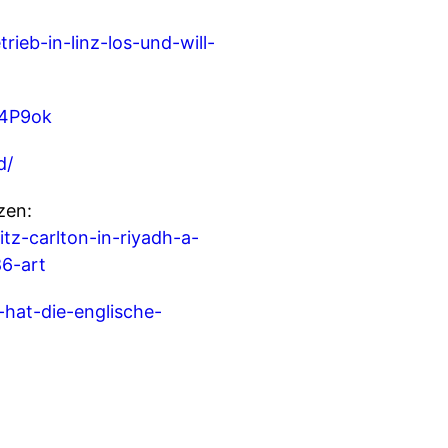
rieb-in-linz-los-und-will-
y4P9ok
d/
zen:
tz-carlton-in-riyadh-a-
86-art
hat-die-englische-