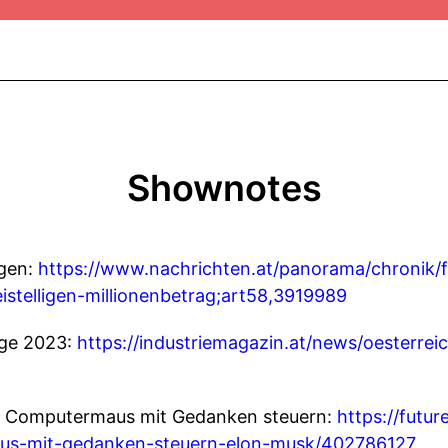
Shownotes
rgen:
https://www.nachrichten.at/panorama/chronik/f
stelligen-millionenbetrag;art58,3919989
uge 2023:
https://industriemagazin.at/news/oesterreic
nun Computermaus mit Gedanken steuern:
https://futur
us-mit-gedanken-steuern-elon-musk/402786127