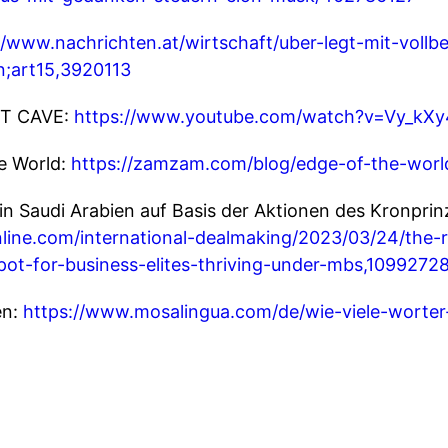
//www.nachrichten.at/wirtschaft/uber-legt-mit-vollbet
;art15,3920113
EET CAVE:
https://www.youtube.com/watch?v=Vy_kX
he World:
https://zamzam.com/blog/edge-of-the-worl
 in Saudi Arabien auf Basis der Aktionen des Kronprin
nline.com/international-dealmaking/2023/03/24/the-ri
pot-for-business-elites-thriving-under-mbs,1099272
en:
https://www.mosalingua.com/de/wie-viele-worter-